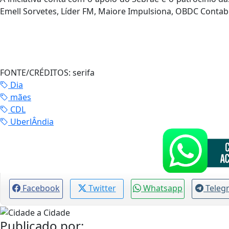
Emell Sorvetes, Líder FM, Maiore Impulsiona, OBDC Contab
FONTE/CRÉDITOS:
serifa
Dia
mães
CDL
UberlÂndia
Facebook
Twitter
Whatsapp
Teleg
Publicado por: