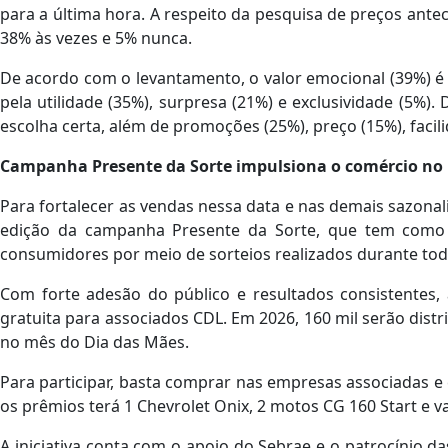
para a última hora. A respeito da pesquisa de preços an
38% às vezes e 5% nunca.
De acordo com o levantamento, o valor emocional (39%) é o
pela utilidade (35%), surpresa (21%) e exclusividade (5%). 
escolha certa, além de promoções (25%), preço (15%), facil
Campanha Presente da Sorte impulsiona o comércio no
Para fortalecer as vendas nessa data e nas demais sazonali
edição da campanha Presente da Sorte, que tem como ob
consumidores por meio de sorteios realizados durante tod
Com forte adesão do público e resultados consistentes, 
gratuita para associados CDL. Em 2026, 160 mil serão distr
no mês do Dia das Mães.
Para participar, basta comprar nas empresas associadas e 
os prêmios terá 1 Chevrolet Onix, 2 motos CG 160 Start e 
A iniciativa conta com o apoio do Sebrae e o patrocínio d