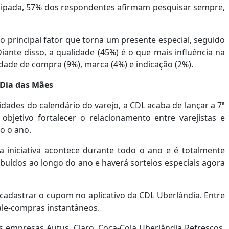
tecipada, 57% dos respondentes afirmam pesquisar sempre,
 principal fator que torna um presente especial, seguido
Diante disso, a qualidade (45%) é o que mais influência na
idade de compra (9%), marca (4%) e indicação (2%).
 Dia das Mães
dades do calendário do varejo, a CDL acaba de lançar a 7ª
jetivo fortalecer o relacionamento entre varejistas e
o o ano.
a iniciativa acontece durante todo o ano e é totalmente
ibuídos ao longo do ano e haverá sorteios especiais agora
cadastrar o cupom no aplicativo da CDL Uberlândia. Entre
vale-compras instantâneos.
as empresas Autus, Claro, Coca-Cola Uberlândia Refrescos,