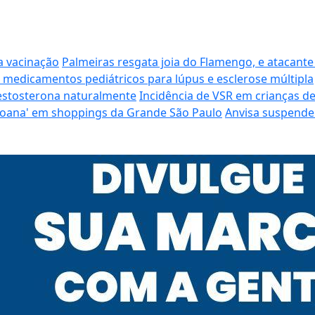
a vacinação
Palmeiras resgata joia do Flamengo, e atacante
 medicamentos pediátricos para lúpus e esclerose múltipla
estosterona naturalmente
Incidência de VSR em crianças de
 'Moana' em shoppings da Grande São Paulo
Anvisa suspende