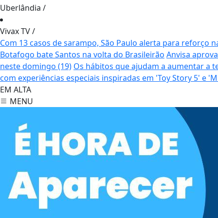
Uberlândia
/
Vivax TV
/
Com 13 casos de sarampo, São Paulo alerta para reforço n
Botafogo bate Santos na volta do Brasileirão
Anvisa aprova
neste domingo (19)
Os hábitos que ajudam a aumentar a t
com experiências especiais inspiradas em 'Toy Story 5' e
EM ALTA
MENU