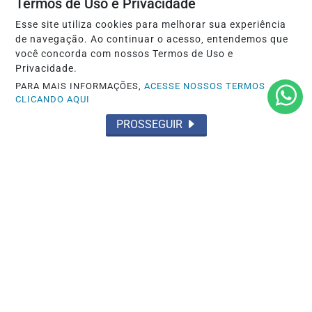
Termos de Uso e Privacidade
Esse site utiliza cookies para melhorar sua experiência
de navegação. Ao continuar o acesso, entendemos que
você concorda com nossos Termos de Uso e
Privacidade.
PARA MAIS INFORMAÇÕES,
ACESSE NOSSOS TERMOS
CLICANDO AQUI
PROSSEGUIR
JUSTIÇA
Dino aciona PF após TCU apontar R$
55,4 milhões em emendas suspeitas
Saiba Mais