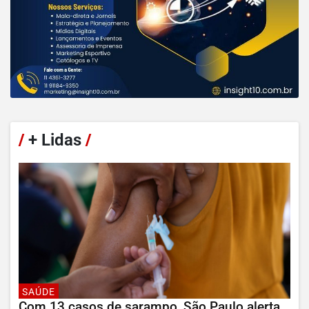
/
+ Lidas
/
SAÚDE
Com 13 casos de sarampo, São Paulo alerta